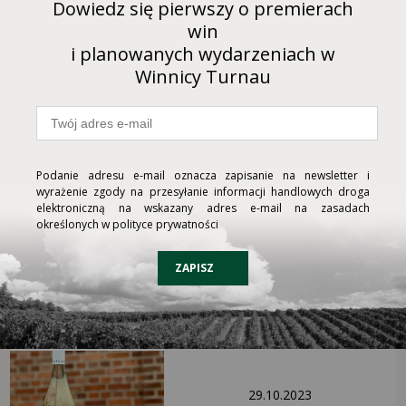
Dowiedz się pierwszy o premierach
win
PRZEJDŹ DO KARTY WINA ABY
i planowanych wydarzeniach w
KUPIĆ
Winnicy Turnau
Podanie adresu e-mail oznacza zapisanie na newsletter i
wyrażenie zgody na przesyłanie informacji handlowych droga
elektroniczną na wskazany adres e-mail na zasadach
24.11.2022
określonych w polityce prywatności
Premiera Rondo/Regent i
Cabernet z rocznika 2020!
ZAPISZ
29.10.2023