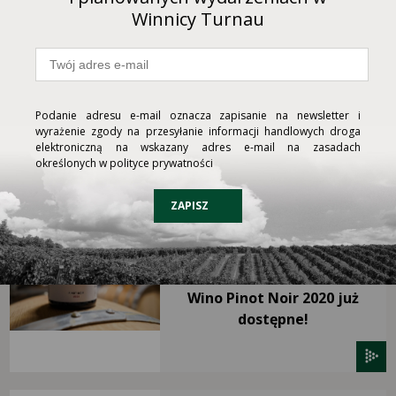
Winnicy Turnau
30.10.2024
Podanie adresu e-mail oznacza zapisanie na newsletter i
Świętomarciński Pinot Noir –
wyrażenie zgody na przesyłanie informacji handlowych droga
białe wino z czarnych
elektroniczną na wskazany adres e-mail na zasadach
winogron!
określonych w polityce prywatności
ZAPISZ
23.03.2023
Wino Pinot Noir 2020 już
dostępne!