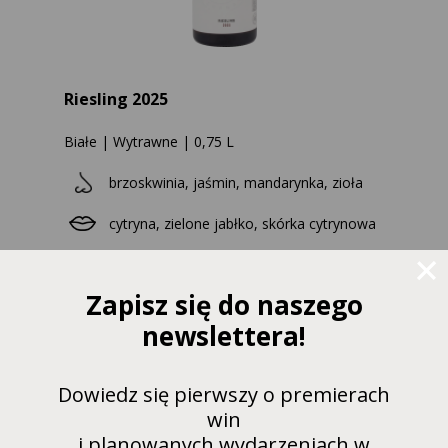
Riesling 2025
Białe | Wytrawne | 0,75 L
brzoskwinia, jaśmin, mandarynka, zioła
cytryna, zielone jabłko, skórka cytrynowa
ryby, drób, owoce morza, sushi, sałatki
Zapisz się do naszego
newslettera!
PRZEJDŹ DO KARTY WINA ABY
KUPIĆ
Dowiedz się pierwszy o premierach
win
i planowanych wydarzeniach w