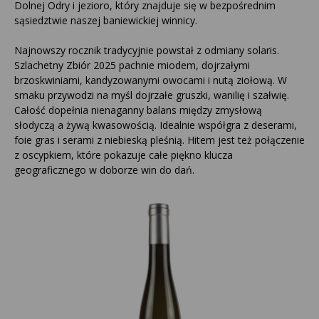
Dolnej Odry i jezioro, który znajduje się w bezpośrednim
sąsiedztwie naszej baniewickiej winnicy.
Najnowszy rocznik tradycyjnie powstał z odmiany solaris.
Szlachetny Zbiór 2025 pachnie miodem, dojrzałymi
brzoskwiniami, kandyzowanymi owocami i nutą ziołową. W
smaku przywodzi na myśl dojrzałe gruszki, wanilię i szałwię.
Całość dopełnia nienaganny balans między zmysłową
słodyczą a żywą kwasowością. Idealnie współgra z deserami,
foie gras i serami z niebieską pleśnią. Hitem jest też połączenie
z oscypkiem, które pokazuje całe piękno klucza
geograficznego w doborze win do dań.