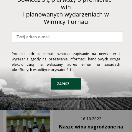
PRZEJDŹ DO KARTY WINA ABY
win
KUPIĆ
i planowanych wydarzeniach w
Winnicy Turnau
Podanie adresu e-mail oznacza zapisanie na newsletter i
wyrażenie zgody na przesyłanie informacji handlowych droga
elektroniczną na wskazany adres e-mail na zasadach
07.08.2024
określonych w polityce prywatności
Nowość Wino X - świętujcie z
nami!
ZAPISZ
16.10.2022
Nasze wina nagrodzone na