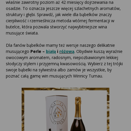
właśnie zawrotny poziom aż 42 miesięcy dojrzewania na
osadzie. To oznacza jeszcze więcej szlachetnych aromatów,
struktury i głębi. Sprawdź, jak wiele dla bąbelków znaczy
cierpliwość i rzemieślnicza metoda wtórnej fermentacji w
butelce, która pozwala stworzyć najwybitniejsze wina
musujące świata.
Dla fanów bąbelków mamy też wersje naszego delikatnie
musującego
Perle –
białą
i
różową
. Obydwie kuszą wyraźnie
owocowym aromatem, radosnym, niepozbawionym lekkiej
słodyczy stylem i przyjemną kwasowością. Wybierz z tej trójki
swoje bąbelki na sylwestra albo zamów je wszystkie, by
poznać całą gamę win musujących Winnicy Turnau.