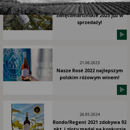
05.11.2025
Świętomarcińskie 2025 już w
sprzedaży!
21.06.2023
Nasze Rosé 2022 najlepszym
polskim różowym winem!
26.05.2024
Rondo/Regent 2021 zdobywa 92
pkt. i złoty medal na konkursie