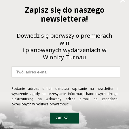
Classique Brut
Zapisz się do naszego
Białe | Musujące | 0,75 L
newslettera!
cytrusy, nuty owocowego sadu
Dowiedz się pierwszy o premierach
dojrzała brzoskwinia
win
i planowanych wydarzeniach w
ryby, drób, sushi, sałatki
Winnicy Turnau
PRZEJDŹ DO KARTY WINA ABY
KUPIĆ
Podanie adresu e-mail oznacza zapisanie na newsletter i
wyrażenie zgody na przesyłanie informacji handlowych droga
elektroniczną na wskazany adres e-mail na zasadach
określonych w polityce prywatności
ZAPISZ