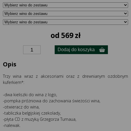
od
569
zł
Dodaj do koszyka
Opis
Trzy wina wraz z akcesoriami oraz z drewnianym ozdobnym
kuferkiem*:
-dwa kieliszki do wina z logo,
-pompka próżniowa do zachowania świeżości wina,
-otwieracz do wina,
-tabliczka belgijskiej czekolady,
-płyta CD z muzyką Grzegorza Turnaua,
-nalewak.