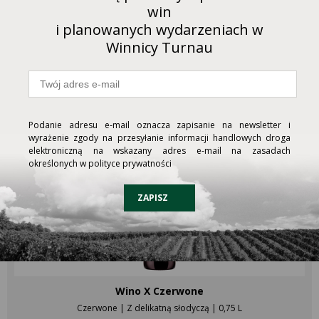
win
* dla bezpieczeństwa wysyłki kurierem, na czas transportu wino i
kuferek pakowane są oddzielnie
i planowanych wydarzeniach w
Winnicy Turnau
Wina do zestawu
Podanie adresu e-mail oznacza zapisanie na newsletter i
wyrażenie zgody na przesyłanie informacji handlowych droga
elektroniczną na wskazany adres e-mail na zasadach
określonych w polityce prywatności
ZAPISZ
Wino X Czerwone
Czerwone | Z delikatną słodyczą | 0,75 L