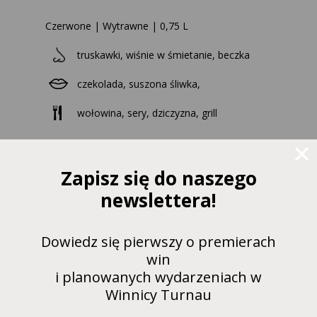
Czerwone | Wytrawne | 0,75 L
truskawki, wiśnie w śmietanie, beczka
czekolada, suszona śliwka,
wołowina, sery, dziczyzna, grill
Zapisz się do naszego
PRZEJDŹ DO KARTY WINA ABY
KUPIĆ
newslettera!
Dowiedz się pierwszy o premierach
win
i planowanych wydarzeniach w
Winnicy Turnau