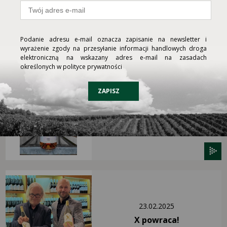
22.09.2024
Nasze wina w chmurach
Podanie adresu e-mail oznacza zapisanie na newsletter i
wyrażenie zgody na przesyłanie informacji handlowych droga
elektroniczną na wskazany adres e-mail na zasadach
określonych w polityce prywatności
ZAPISZ
03.01.2024
Premiera nowego rocznika
Ambre!
23.02.2025
X powraca!