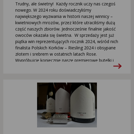
Trudny, ale świetny! Każdy rocznik uczy nas czegoś
nowego. W 2024 roku doświadczyliśmy
największego wyzwania w historii naszej winnicy –
kwietniowych mrozów, przez które utraciliśmy dużą
część naszych zbiorów. Jednocześnie finalnie jakość
owoców okazała się świetna. W sprzedaży jest już
piątka win reprezentujących rocznik 2024, wśród nich
finalista Polskich Korków – Riesling 2024 i obsypane
złotem i srebrem w ostatnich latach Rose.
Wypróbujcie koniecznie nasze premierowe butelki i
znajdźcie w nich coś więcej, niż balans, złożoność i
zmysłowe aromaty – charakter rocznika, który
przejdzie do historii polskiego winiarstwa. Riesling
2024: https://tiny.pl/99pg27fm Johanniter
2024: https://tiny.pl/3dnd7v7c Rose
2024: https://tiny.pl/pb28qys0 Perle
2024: https://tiny.pl/0vxpzy60 Szlachetny Zbiór
2024: https://tiny.pl/14cbtq4p Łączymy pozdrowienia,
Winnica Turnau