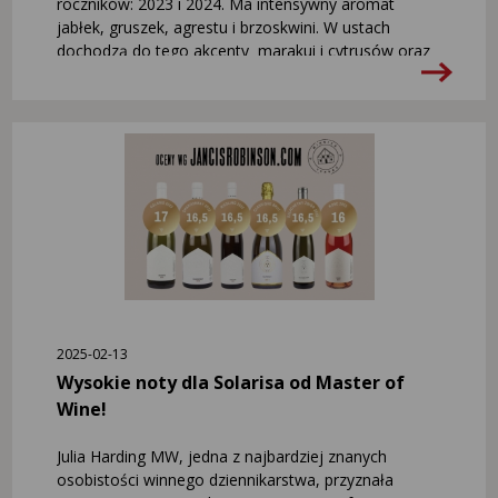
roczników: 2023 i 2024. Ma intensywny aromat
jabłek, gruszek, agrestu i brzoskwini. W ustach
dochodzą do tego akcenty marakui i cytrusów oraz
delikatna słodycz. Wino jest lekkie, orzeźwiające i
świetnie spisze się w towarzystwie jedzenia, np. z
kuchni tajskiej i meksykańskiej. Zamówcie już
dzisiaj swoją butelkę: bit.ly/WinoXPremiera
2025-02-13
Wysokie noty dla Solarisa od Master of
Wine!
Julia Harding MW, jedna z najbardziej znanych
osobistości winnego dziennikarstwa, przyznała