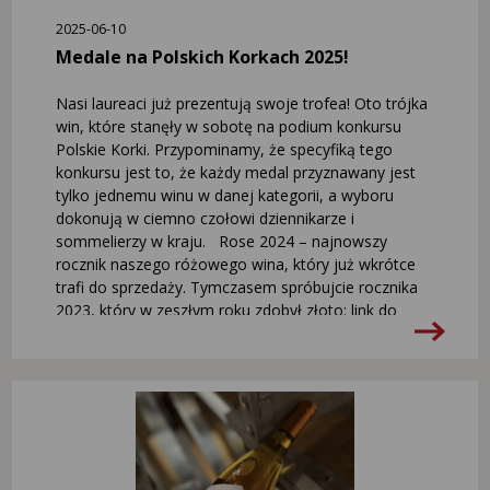
2025-06-10
Medale na Polskich Korkach 2025!
Nasi laureaci już prezentują swoje trofea! Oto trójka
win, które stanęły w sobotę na podium konkursu
Polskie Korki. Przypominamy, że specyfiką tego
konkursu jest to, że każdy medal przyznawany jest
tylko jednemu winu w danej kategorii, a wyboru
dokonują w ciemno czołowi dziennikarze i
sommelierzy w kraju. Rose 2024 – najnowszy
rocznik naszego różowego wina, który już wkrótce
trafi do sprzedaży. Tymczasem spróbujcie rocznika
2023, który w zeszłym roku zdobył złoto: link do
sklepu: https://sklep.winnicaturnau.pl Pinot Noir 2021
– flagowe czerwone wino w naszym portfolio.
Najbardziej szlachetny szczep świata, dojrzewanie w
dębowej beczce i unikatowość naszego regionu dały
wino złożone i pełne dojrzałej elegancji. Link do
sklepu: https://sklep.winnicaturnau.pl Wino Lodowe
2023 – wino niezwykle, powstałe ze zmrożonych