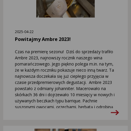
gron, zbieranych w bardzo niskiej temperaturze.
Nieprawdopodobna koncentracja, złożoność i
potencjał starzenia. Ostatnich kilkanaście butelek
dostępnych jeszcze w sklepie internetowym Kondrat
Wina Wybrane.
2025-04-22
Powitajmy Ambre 2023!
Czas na premierę sezonu! Dziś do sprzedaży trafiło
Ambre 2023, najnowszy rocznik naszego wina
pomarańczowego. Jego piękno polega m.in. na tym,
że w każdym roczniku pokazuje nieco inną twarz. Ta
najnowsza doczekała się już ciepłego przyjęcia w
czasie przedpremierowych degustacji. Ambre 2023
powstało z odmiany johanniter. Macerowało na
skórkach 36 dni i dojrzewało 10 miesięcy w nowych i
używanych beczkach typu barrique. Pachnie
suszonymi owocami, orzechami, herbatą i odrobiną
nut dębowych. Strukturalne, złożone z delikatną
taniną i akcentem miodu gryczanego. Będzie
świetnym kompanem długich rozmów i jedzenia.