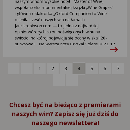
naszym winom wysokie noty! Master of Wine,
współautorka monumentalnej książki „Wine Grapes”
i główna redaktorka „Oxford Companion to Wine”
oceniła sześć naszych win na łamach
Jancisrobinson.com — to jedna z najbardziej
opiniotwórczych stron poświęconych winu na
świecie, na której pojawiają się oceny w skali 20-
punktowej. Najwyższą notę uzyskał Solaris 2023. 17
punktów oznacza poziom „superior”, a więc „bardzo
dobre”. To nie tylko najlepsza ocena polskiego wina
w historii strony, ale także jeden z najwyżej
1
2
3
4
5
6
7
ocenionych solarisów w ogóle. Pozostałe nasze wina
1
3
zmieściły się między 16,5 a 16 punktów, czyli
„distinguished”, a więc „wyróżniające się”. Oto
5
9
fragment z oceny naszego Solarisa: „Doskonała
równowaga między kwasowością a bogatym
owocem oraz odrobiną cukru resztkowego,
Chcesz być na bieżąco z premierami
jednocześnie udaje się uniknąć słodko-kwaśnego
finiszu, który często występuje w bardzo
naszych win? Zapisz się już dziś do
aromatycznych winach z cukrem resztkowym. Jest
naszego newslettera!
też bardziej złożona, pikantna nuta, która wynosi to
wino ponad prostą owocowość. Bardzo dobre, z