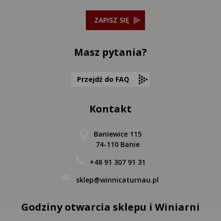
delikatnym strukturalnym napięciem, które
dodatkowo niweluje wrażenie słodyczy w finiszu” A
ZAPISZ SIĘ
tu punkty przyznane naszym winom. Kupicie je na
naszej platformie zamówień:
Masz pytania?
bit.ly/PlatformaZamowienWinnicaTurnau Solaris
2023 – 17 pkt. Classique Brut NV – 16.5 Szlachetny
Zbiór 2023 – 16,5 Riesling 2022 – 16,5 Chardonnay
Przejdź do FAQ
2022 – 16,5 pkt. Rosé 2023 – 16 pkt.
Kontakt
Baniewice 115
74-110 Banie
+48 91 307 91 31
sklep@winnicaturnau.pl
Godziny otwarcia sklepu i Winiarni