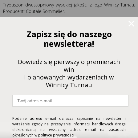
Trybuszon dwustopniowy wysokiej jakości z logo Winnicy Turnau.
Producent: Coutale Sommelier.
Polecamy również
Zapisz się do naszego
newslettera!
Nalewak do wina
Dowiedz się pierwszy o premierach
win
4,00 zł
i planowanych wydarzeniach w
Winnicy Turnau
Pompka do wina
Podanie adresu e-mail oznacza zapisanie na newsletter i
wyrażenie zgody na przesyłanie informacji handlowych droga
elektroniczną na wskazany adres e-mail na zasadach
90,00 zł
określonych w polityce prywatności