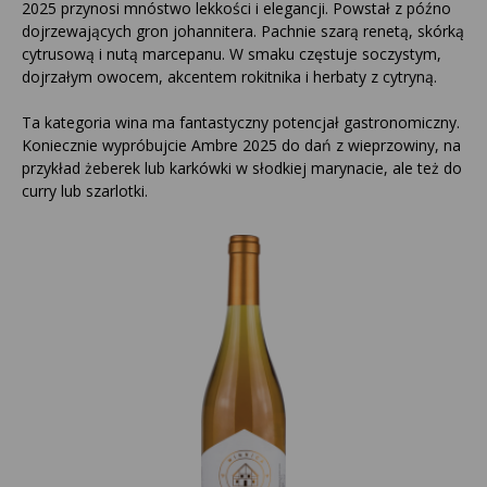
2025 przynosi mnóstwo lekkości i elegancji. Powstał z późno
dojrzewających gron johannitera. Pachnie szarą renetą, skórką
cytrusową i nutą marcepanu. W smaku częstuje soczystym,
dojrzałym owocem, akcentem rokitnika i herbaty z cytryną.
Ta kategoria wina ma fantastyczny potencjał gastronomiczny.
Koniecznie wypróbujcie Ambre 2025 do dań z wieprzowiny, na
przykład żeberek lub karkówki w słodkiej marynacie, ale też do
curry lub szarlotki.