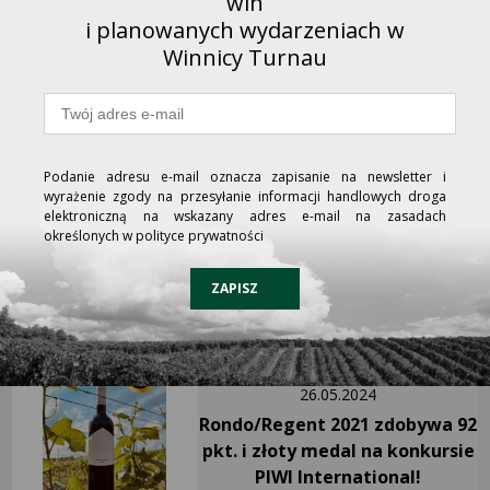
win
i planowanych wydarzeniach w
Winnicy Turnau
Podanie adresu e-mail oznacza zapisanie na newsletter i
wyrażenie zgody na przesyłanie informacji handlowych droga
09.03.2025
elektroniczną na wskazany adres e-mail na zasadach
określonych w polityce prywatności
Nowy rocznik Perlé!
ZAPISZ
26.05.2024
Rondo/Regent 2021 zdobywa 92
pkt. i złoty medal na konkursie
PIWI International!