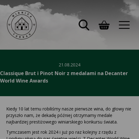
21.08.2024
Classique Brut i Pinot Noir z medalami na Decanter
World Wine Awards
Kiedy 10 lat temu robiliśmy nasze pierwsze wina, do głowy nie
przyszło nam, że dekadę później otrzymamy medale
najbardziej prestiżowego winiarskiego konkursu świata.
Tymczasem jest rok 2024 i już po raz kolejny z rzędu z
Londynu płyną do nas świetne wieści. Z Decanter World Wine