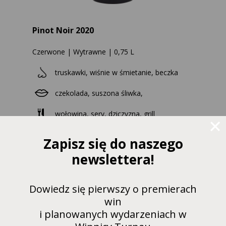
Pinot Noir 2020
Czerwone | Wytrawne | 0,75 L
truskawki, wiśnie w śmietanie, beczka
czekolada, suszona śliwka,
wołowina, sery, dziczyzna, grill
Zapisz się do naszego
newslettera!
PRZEJDŹ DO KARTY WINA ABY
KUPIĆ
Dowiedz się pierwszy o premierach
win
i planowanych wydarzeniach w