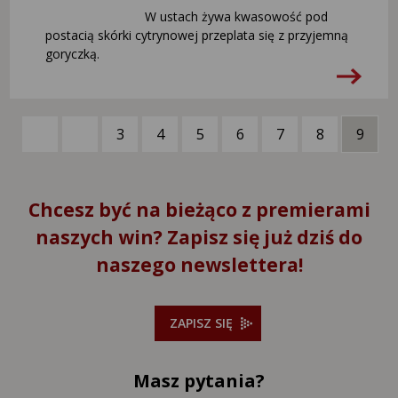
W ustach żywa kwasowość pod
postacią skórki cytrynowej przeplata się z przyjemną
goryczką.
3
4
5
6
7
8
9
1
8
Chcesz być na bieżąco z premierami
naszych win? Zapisz się już dziś do
naszego newslettera!
ZAPISZ SIĘ
Masz pytania?