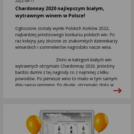
2022-06-11
Chardonnay 2020 najlepszym białym,
wytrawnym winem w Polsce!
Ogłoszone zostaly wyniki Polskich Korków 2022,
najbardziej prestiżowego konkursu polskich win. Po
raz kolejny jury złożone ze znakomitych dziennikarzy
winiarskich i sommelierów nagrodziło nasze wina.
Złoto w kategorii białych win
wytrawnych otrzymało Chardonnay 2020. Jesteśmy
bardzo dumni z tej nagrody co z najmniej z kilku
powodów. Po pierwsze wino to miało w tym samym
dniu swoją premierę. Po drugie, otrzymało złoto w
najbardziej obleganej kategorii – konkurencja liczyła
ponad 90 win. Po trzecie, wspięło się na najwyższe
miejsce podium po raz pierwszy historii, dowodząc,
że mnóstwo pracy, jaką włożyliśmy w jego
tworzenie, ma sens. Złoto wywalczył także nasz
Johanniter 2021, który okazał się najlepszy w
kategorii białych win z podwyższonym cukrem