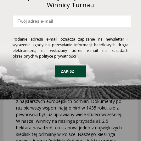
funkcjonowania nowej wersji platformy online,
Winnicy Turnau
prosimy o kontakt pod numerem telefonu: 91 307 91
31 wew. 5 od poniedziałku do piątku w godz. 11:00 -
17:00 lub poza tymi godzinami mailowo pod
adresem: sklep@winnicaturnau.pl. Łączymy
pozdrowienia, Winnica Turnau
Podanie adresu e-mail oznacza zapisanie na newsletter i
wyrażenie zgody na przesyłanie informacji handlowych droga
elektroniczną na wskazany adres e-mail na zasadach
określonych w polityce prywatności
2022-05-01
Maj miesiącem Rieslinga rozpoczęty!
ZAPISZ
Rusza kolejna odsłona akcji „Maj miesiącem
Rieslinga”! Przedstawiamy Państwu kilka informacji
na temat tej wyjątkowej odmiany: Riesling jest jedną
z najstarszych europejskich odmian. Dokumenty po
raz pierwszy wspominają o nim w 1435 roku, ale z
pewnością był już uprawiany wiele stuleci wcześniej.
W naszej winnicy na rieslinga przypada aż 2,5
hektara nasadzeń, co stanowi jedno z największych
siedlisk tej odmiany w Polsce. Naszego Rieslinga
docenili jurorzy Polskich Korków – już trzykrotnie