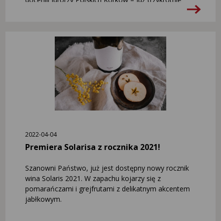
stawał na najwyższym podium tego prestiżowego
konkursu. Sprawdźcie sami, czemu zawdzięcza swój
królewski przydomek:
2022-04-04
Premiera Solarisa z rocznika 2021!
Szanowni Państwo, już jest dostępny nowy rocznik
wina Solaris 2021. W zapachu kojarzy się z
pomarańczami i grejfrutami z delikatnym akcentem
jabłkowym.