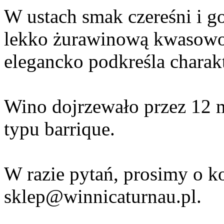
W ustach smak czereśni i go
lekko żurawinową kwasowośc
elegancko podkreśla chara
Wino dojrzewało przez 12 
typu barrique.
W razie pytań, prosimy o k
sklep@winnicaturnau.pl.